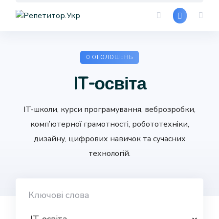
Skip
to
content
0 ОГОЛОШЕНЬ
IT-освіта
IT-школи, курси програмування, веброзробки,
комп’ютерної грамотності, робототехніки,
дизайну, цифрових навичок та сучасних
технологій.