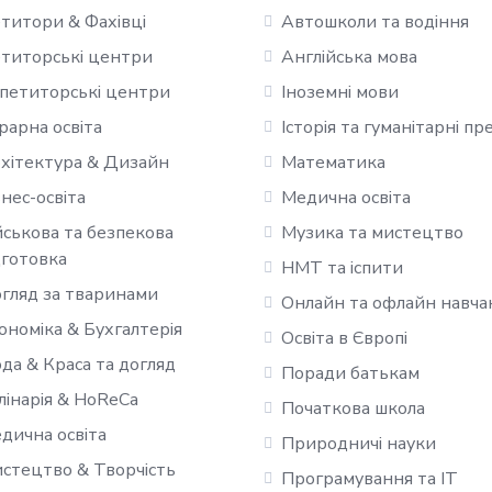
титори & Фахівці
Автошколи та водіння
титорські центри
Англійська мова
петиторські центри
Іноземні мови
рарна освіта
Історія та гуманітарні п
хітектура & Дизайн
Математика
знес-освіта
Медична освіта
йськова та безпекова
Музика та мистецтво
дготовка
НМТ та іспити
гляд за тваринами
Онлайн та офлайн навча
ономіка & Бухгалтерія
Освіта в Європі
да & Краса та догляд
Поради батькам
лінарія & HoReCa
Початкова школа
дична освіта
Природничі науки
стецтво & Творчість
Програмування та IT