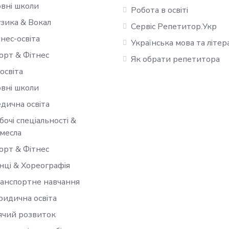
вні школи
Робота в освіті
зика & Вокал
Сервіс Репетитор.Укр
знес-освіта
Українська мова та літер
орт & Фітнес
Як обрати репетитора
-освіта
вні школи
дична освіта
бочі спеціальності &
месла
орт & Фітнес
нці & Хореографія
анспортне навчання
идична освіта
чий розвиток