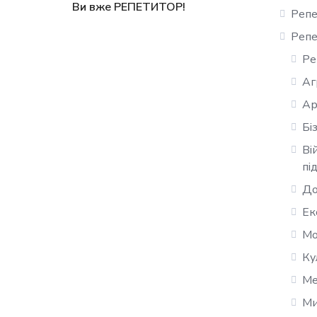
Ви вже РЕПЕТИТОР!
Репе
Репе
Ре
Аг
Ар
Бі
Ві
пі
До
Ек
Мо
Ку
Ме
Ми