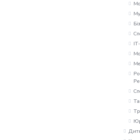
Мо
Му
Бі
Сп
IT
Мо
Ме
Ро
Ре
Сп
Та
Тр
Юр
Дитя