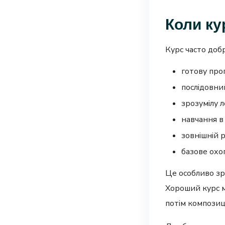
Коли ку
Курс часто добр
готову про
послідовни
зрозумілу л
навчання в 
зовнішній 
базове охо
Це особливо зру
Хороший курс м
потім композиці