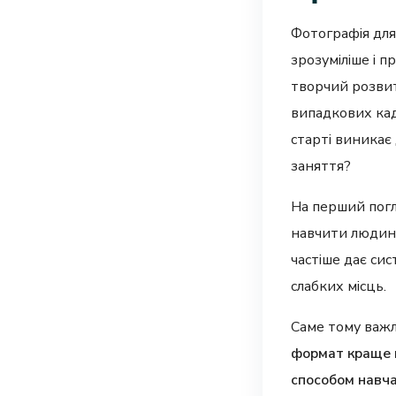
Фотографія для
зрозуміліше і п
творчий розвит
випадкових кад
старті виникає
заняття?
На перший погл
навчити людину
частіше дає си
слабких місць.
Саме тому важл
формат краще п
способом навч