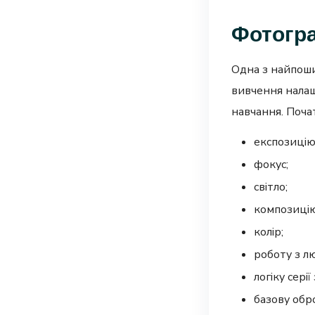
Фотогра
Одна з найпоши
вивчення налаш
навчання. Поча
експозицію
фокус;
світло;
композицію
колір;
роботу з л
логіку серії
базову обр