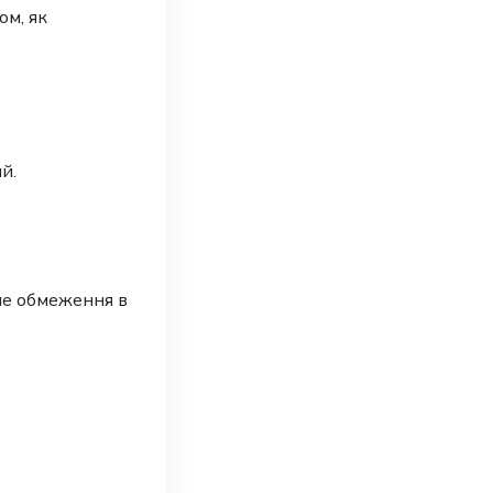
ом, як
й.
не обмеження в