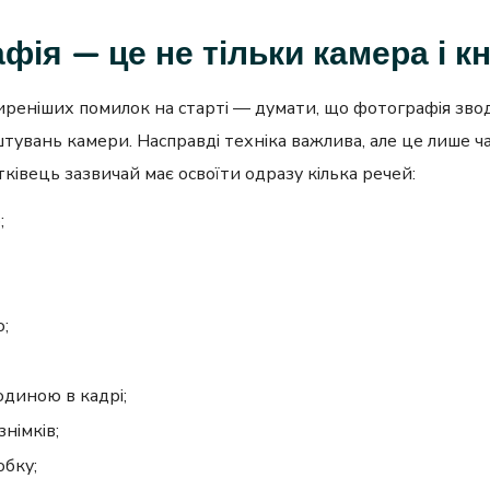
фія — це не тільки камера і к
реніших помилок на старті — думати, що фотографія зво
тувань камери. Насправді техніка важлива, але це лише ч
тківець зазвичай має освоїти одразу кілька речей:
;
;
юдиною в кадрі;
 знімків;
обку;