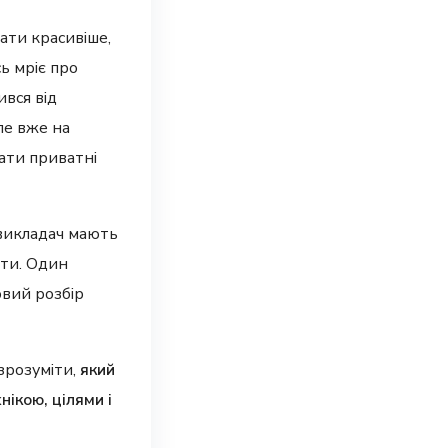
ати красивіше,
сь мріє про
ився від
ле вже на
ати приватні
 викладач мають
ати. Один
овий розбір
 зрозуміти,
який
ікою, цілями і