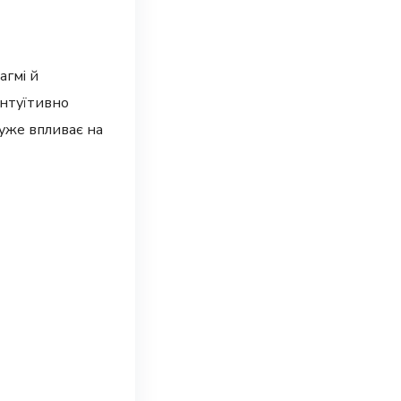
агмі й
інтуїтивно
дуже впливає на