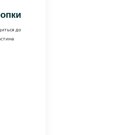
нопки
диться до
астина