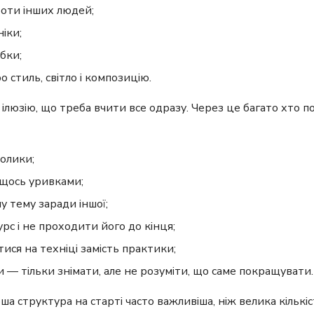
боти інших людей;
іки;
бки;
 стиль, світло і композицію.
 ілюзію, що треба вчити все одразу. Через це багато хто п
олики;
щось уривками;
у тему заради іншої;
рс і не проходити його до кінця;
ися на техніці замість практики;
и — тільки знімати, але не розуміти, що саме покращувати.
а структура на старті часто важливіша, ніж велика кількіс