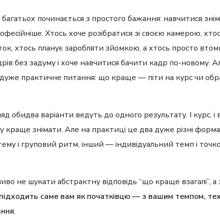
 багатьох починається з простого бажання: навчитися знім
рофесійніше. Хтось хоче розібратися зі своєю камерою, хто
ок, хтось планує заробляти зйомкою, а хтось просто втом
рів без задуму і хоче навчитися бачити кадр по-новому. А
 дуже практичне питання: що краще — піти на курс чи обр
яд обидва варіанти ведуть до одного результату. І курс, і
 краще знімати. Але на практиці це два дуже різні форм
стему і груповий ритм, інший — індивідуальний темп і точк
иво не шукати абстрактну відповідь “що краще взагалі”, а
ідходить саме вам як початківцю — з вашим темпом, техн
ання
.