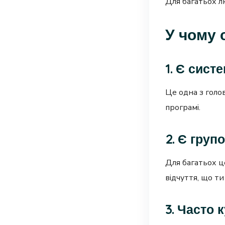
Для багатьох л
У чому 
1. Є сист
Це одна з голо
програмі.
2. Є груп
Для багатьох ц
відчуття, що ти
3. Часто