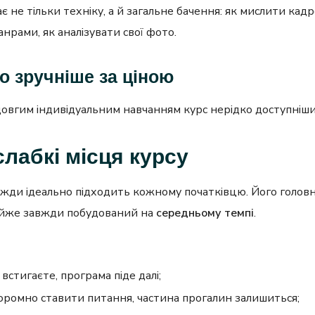
 не тільки техніку, а й загальне бачення: як мислити кадр
нрами, як аналізувати свої фото.
то зручніше за ціною
 довгим індивідуальним навчанням курс нерідко доступніши
слабкі місця курсу
вжди ідеально підходить кожному початківцю. Його голов
майже завжди побудований на
середньому темпі
.
встигаєте, програма піде далі;
оромно ставити питання, частина прогалин залишиться;