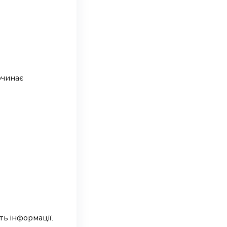
очинає
ть інформації.