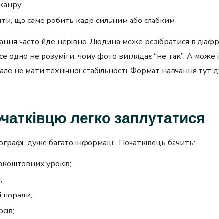
жанру;
ити, що саме робить кадр сильним або слабким.
ання часто йде нерівно. Людина може розібратися в діафр
се одно не розуміти, чому фото виглядає “не так”. А може 
 але не мати технічної стабільності. Формат навчання тут 
чатківцю легко заплутатися
ографії дуже багато інформації. Початківець бачить:
зкоштовних уроків;
;
і поради;
сів;