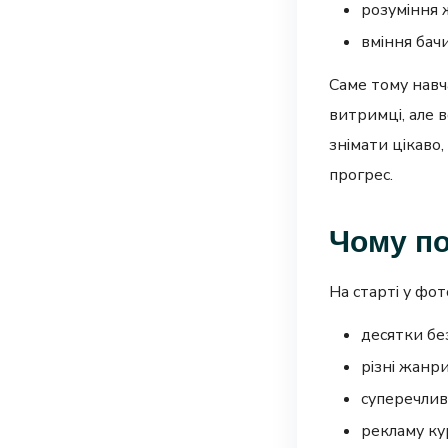
розуміння 
вміння бач
Саме тому навч
витримці, але в
знімати цікаво,
прогрес.
Чому по
На старті у фот
десятки бе
різні жанри
суперечлив
рекламу кур