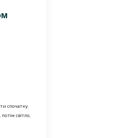
ом
ити спочатку.
потім світло,