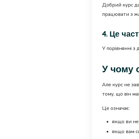
Добрий курс дає
працювати з жа
4. Це час
У порівнянні з
У чому 
Але курс не за
тому, що він 
Це означає:
якщо ви не 
якщо вам с