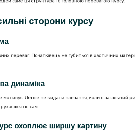
юдей саме ця структура і є головною перевагою курсу.
сильні сторони курсу
ема
вних переваг. Початківець не губиться в хаотичних матеріа
ова динаміка
е мотивує. Легше не кидати навчання, коли є загальний ри
 рухаєшся не сам.
 курс охоплює ширшу картину