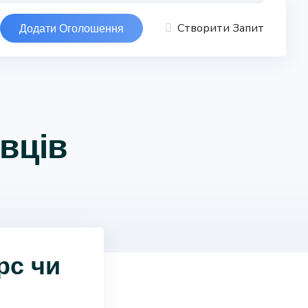
Створити Запит
Додати Оголошення
вців
рс чи