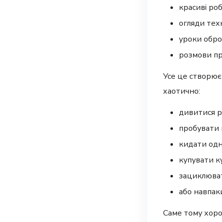
красиві ро
огляди техн
уроки обро
розмови про
Усе це створює
хаотично:
дивитися р
пробувати 
кидати одн
купувати ку
зациклюват
або навпак
Саме тому хорош