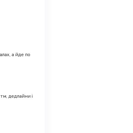
лах, а йде по
тм, дедлайни і