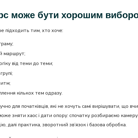
рс може бути хорошим вибор
е підходить тим, хто хоче:
граму;
й маршрут;
огіку від теми до теми;
групі;
ритм;
плення кількох тем одразу.
чно для початківців, які не хочуть самі вирішувати, що вч
оже зняти хаос і дати опору: спочатку розбираємо камеру, 
ю, далі практика, зворотний зв’язок і базова обробка.