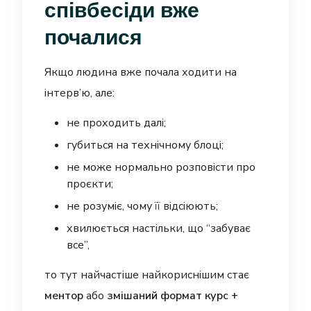
співбесіди вже
почалися
Якщо людина вже почала ходити на
інтерв’ю, але:
не проходить далі;
губиться на технічному блоці;
не може нормально розповісти про
проєкти;
не розуміє, чому її відсіюють;
хвилюється настільки, що “забуває
все”,
то тут найчастіше найкориснішим стає
ментор
або
змішаний формат курс +