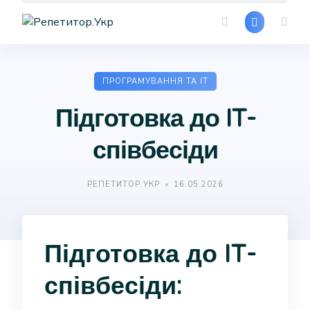
Skip
to
content
ПРОГРАМУВАННЯ ТА IT
Підготовка до IT-
співбесіди
РЕПЕТИТОР.УКР
16.05.2026
Підготовка до IT-
співбесіди: