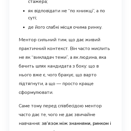
стажера;
як відповідати не “по книжці”, а по
суті;
де його слабкі місця очима ринку.
Ментор сильний тим, що дає живий
практичний контекст. Він часто мислить
не як “викладач теми”, а як людина, яка
бачить шлях кандидата з боку: що в
нього вже є, чого бракує, що варто
підтягнути, а що — просто краще
сформулювати.
Саме тому перед співбесідою ментор
часто дає те, чого не дає звичайне
навчання:
зв’язок між знаннями, ринком і