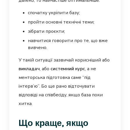
далеко, то найчастіше оптимальніше:
спочатку укріпити базу;
пройти основні технічні теми;
зібрати проєкти;
навчитися говорити про те, що вже
вивчено.
У такій ситуації зазвичай корисніший або
викладач
, або
системний курс
, а не
менторська підготовка саме “під
інтерв’ю”. Бо ще рано відточувати
відповіді на співбесіду, якщо база поки
хитка.
Що краще, якщо