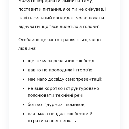
можуть перервати, змінити тему,
поставити питання, яке ти не очікував. І
навіть сильний кандидат може почати
відчувати, що “все вилетіло з голови”.
Особливо це часто трапляється, якщо
людина:
ще не мала реальних співбесід;
давно не проходила інтерв’ю;
має мало досвіду самопрезентації;
не вміє коротко і структуровано
пояснювати технічні речі;
боїться “дурних” помилок;
вже мала невдалі співбесіди й
втратила впевненість.