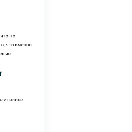
 что-то
то,
что именно
целью
.
т
позитивных