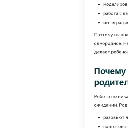
моделиров
работа с д
интеграци
Поэтому главн
однородное. На
делает ребенок
Почему 
родите
Робототехника
ожиданий. Роди
разовьют л
подготовят