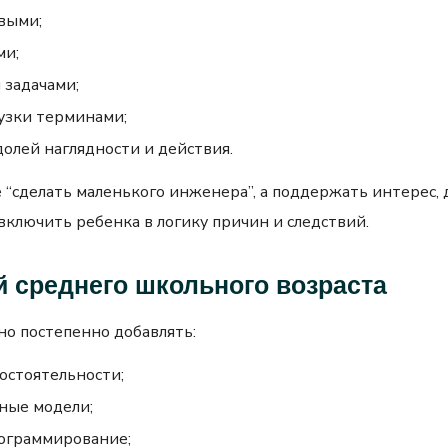
выми;
ми;
 задачами;
узки терминами;
долей наглядности и действия.
 “сделать маленького инженера”, а поддержать интерес,
 включить ребенка в логику причин и следствий.
й среднего школьного возраста
но постепенно добавлять:
остоятельности;
ные модели;
рограммирование;