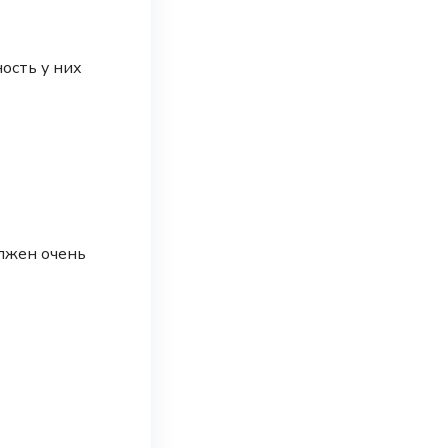
ность у них
олжен очень