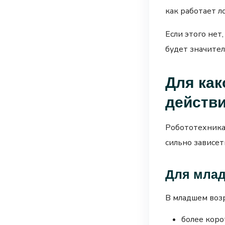
как работает л
Если этого нет
будет значите
Для как
действ
Робототехника
сильно зависет
Для млад
В младшем воз
более коро