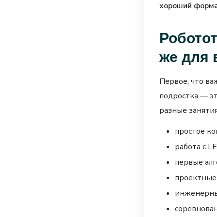
хороший форма
Роботот
же для 
Первое, что ва
подростка — э
разные занятия
простое ко
работа с LE
первые ал
проектные 
инженерны
соревнован