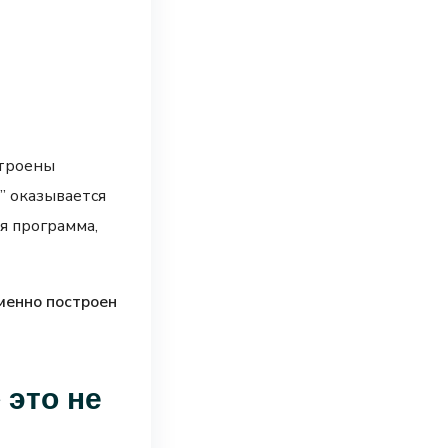
строены
” оказывается
я программа,
менно построен
 это не