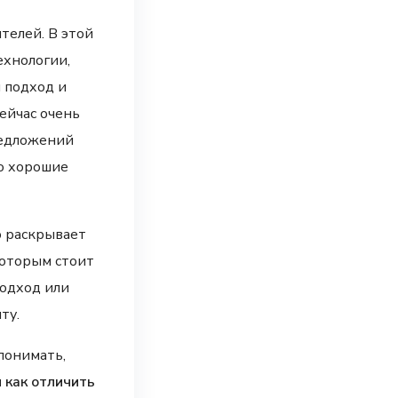
телей. В этой
ехнологии,
 подход и
ейчас очень
редложений
но хорошие
о раскрывает
которым стоит
подход или
ту.
понимать,
 как отличить