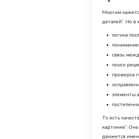
Многим кажется
деталей”. Но в
логика пос
понимание,
связь межд
поиск реше
проверка г
исправлени
элементы 
постепенн
То есть качест
картинке”. Она
движется именн