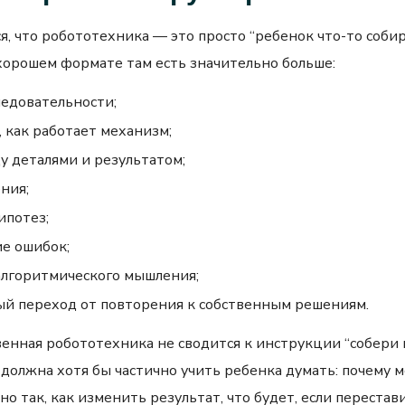
, что робототехника — это просто “ребенок что-то соби
 хорошем формате там есть значительно больше:
ледовательности;
 как работает механизм;
у деталями и результатом;
ния;
ипотез;
е ошибок;
алгоритмического мышления;
ый переход от повторения к собственным решениям.
венная робототехника не сводится к инструкции “собери 
 должна хотя бы частично учить ребенка думать: почему 
о так, как изменить результат, что будет, если перестав