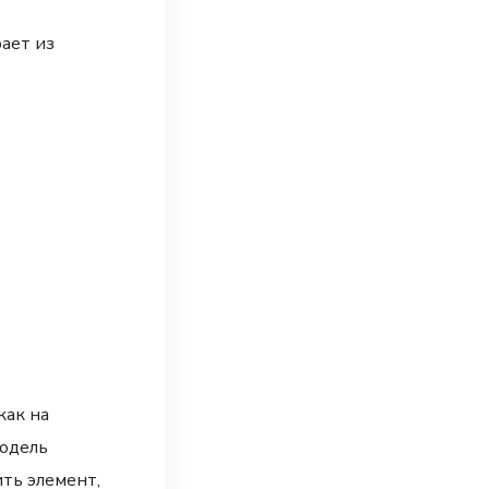
рает из
как на
модель
ить элемент,