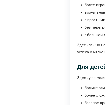
более игро
визуальны
с простыми
без перегр
с большой 
Здесь важно не
успеха и мягко
Для дете
Здесь уже мож
больше сам
более слож
базовое п