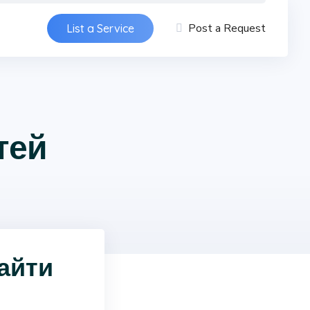
Post a Request
List a Service
тей
найти