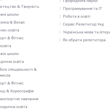
Природничі науки
стецтво & Творчість
Програмування та IT
вні школи
Робота в освіті
зика & Вокал
Сервіс Репетитор.Укр
знес-освіта
Українська мова та літер
орт & Фітнес
Як обрати репетитора
-освіта
вні школи
дична освіта
бочі спеціальності &
месла
орт & Фітнес
нці & Хореографія
анспортне навчання
идична освіта