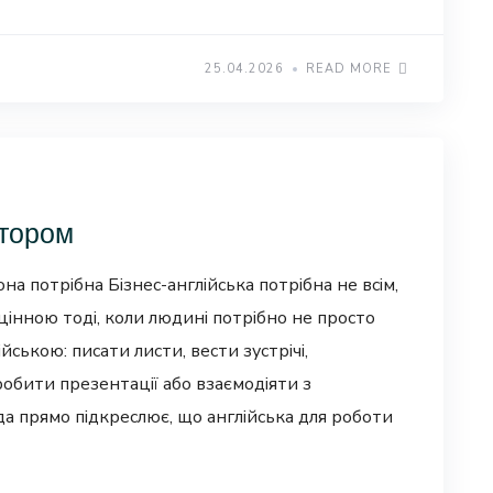
25.04.2026
READ MORE
итором
на потрібна Бізнес-англійська потрібна не всім,
 цінною тоді, коли людині потрібно не просто
йською: писати листи, вести зустрічі,
робити презентації або взаємодіяти з
 прямо підкреслює, що англійська для роботи