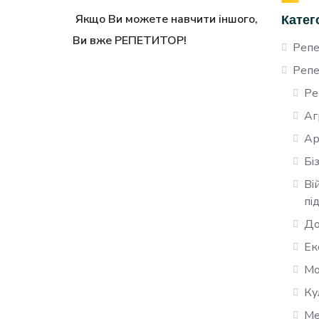
Якщо Ви можете навчити іншого,
Катег
Ви вже РЕПЕТИТОР!
Репе
Репе
Ре
Аг
Ар
Бі
Ві
пі
До
Ек
Мо
Ку
Ме