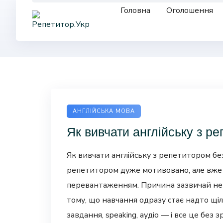
Skip
Головна
Оголошення
to
content
АНГЛІЙСЬКА МОВА
Як вивчати англійську з р
Як вивчати англійську з репетитором бе
репетитором дуже мотивовано, але вже ч
перевантаженням. Причина зазвичай не в 
тому, що навчання одразу стає надто щіл
завдання, speaking, аудіо — і все це без з