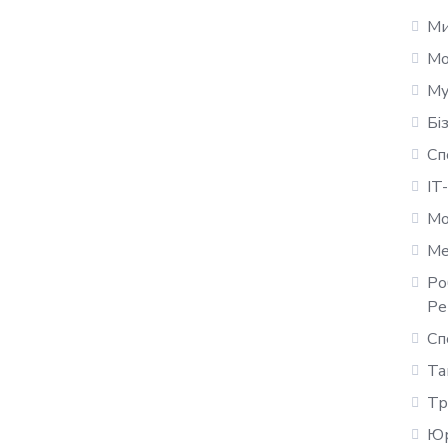
Ми
Мо
Му
Бі
Сп
IT
Мо
Ме
Ро
Ре
Сп
Та
Тр
Юр