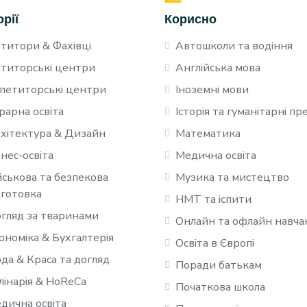
орії
Корисно
титори & Фахівці
Автошколи та водіння
титорські центри
Англійська мова
петиторські центри
Іноземні мови
рарна освіта
Історія та гуманітарні п
хітектура & Дизайн
Математика
знес-освіта
Медична освіта
йськова та безпекова
Музика та мистецтво
дготовка
НМТ та іспити
гляд за тваринами
Онлайн та офлайн навча
ономіка & Бухгалтерія
Освіта в Європі
да & Краса та догляд
Поради батькам
лінарія & HoReCa
Початкова школа
дична освіта