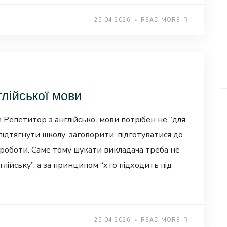
25.04.2026
READ MORE
глійської мови
 Репетитор з англійської мови потрібен не “для
підтягнути школу, заговорити, підготуватися до
и роботи. Саме тому шукати викладача треба не
лійську”, а за принципом “хто підходить під
25.04.2026
READ MORE