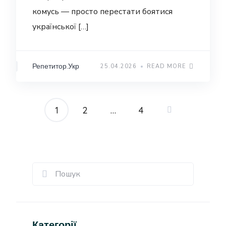
комусь — просто перестати боятися
української […]
Репетитор.Укр
25.04.2026
READ MORE
1
2
…
4
Пагінація
записів
Категорії