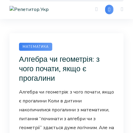
Skip
to
content
МАТЕМАТИКА
Алгебра чи геометрія: з
чого почати, якщо є
прогалини
Алгебра чи геометрія: з чого почати, якщо
є прогалини Коли в дитини
накопичилися прогалини з математики,
питання “починати з алгебри чи з
геометрії” здається дуже логічним. Але на