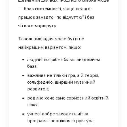
ідеальний для всіх. Іноді його слабке місце
—
брак системності
, якщо педагог
працює занадто “по відчуттю” і без
чіткого маршруту.
Також викладач може бути не
найкращим варіантом, якщо:
людині потрібна більш академічна
база;
важлива не тільки гра, а й теорія,
сольфеджіо, ширший музичний
розвиток;
родина хоче саме серйозний освітній
шлях;
учневі добре заходить чітка
програма і зовнішня структура;