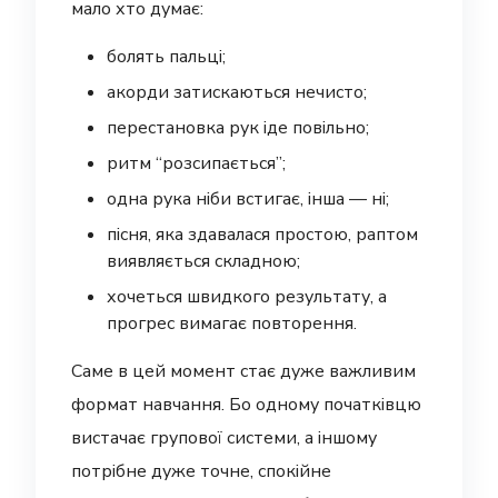
мало хто думає:
болять пальці;
акорди затискаються нечисто;
перестановка рук іде повільно;
ритм “розсипається”;
одна рука ніби встигає, інша — ні;
пісня, яка здавалася простою, раптом
виявляється складною;
хочеться швидкого результату, а
прогрес вимагає повторення.
Саме в цей момент стає дуже важливим
формат навчання. Бо одному початківцю
вистачає групової системи, а іншому
потрібне дуже точне, спокійне