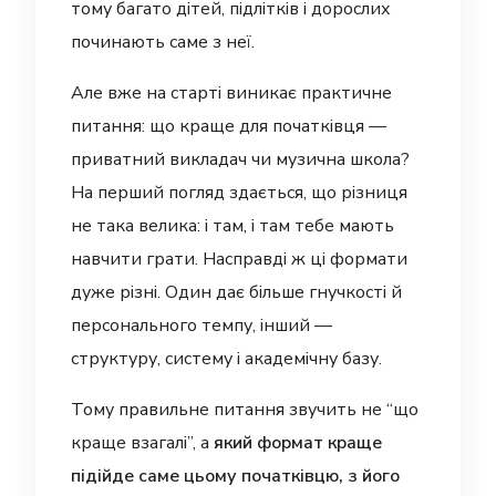
тому багато дітей, підлітків і дорослих
починають саме з неї.
Але вже на старті виникає практичне
питання: що краще для початківця —
приватний викладач чи музична школа?
На перший погляд здається, що різниця
не така велика: і там, і там тебе мають
навчити грати. Насправді ж ці формати
дуже різні. Один дає більше гнучкості й
персонального темпу, інший —
структуру, систему і академічну базу.
Тому правильне питання звучить не “що
краще взагалі”, а
який формат краще
підійде саме цьому початківцю, з його