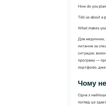
How do you plan 
Tell us about a p
What makes you 
Для медичних, 
питання за спе
ситуацію, волон
програму — про
портфоліо, дже
Чому не
Одна з найпоши
погляд це здає