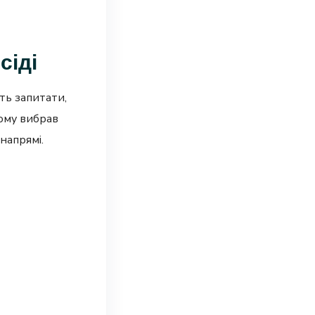
сіді
ть запитати,
чому вибрав
напрямі.