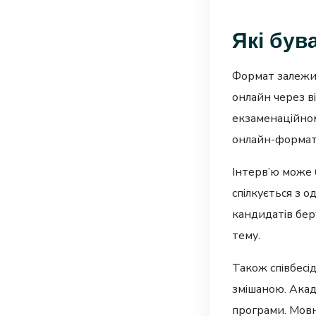
Які був
Формат залежит
онлайн через ві
екзаменаційном
онлайн-формат
Інтерв’ю може 
спілкується з 
кандидатів бер
тему.
Також співбесі
змішаною. Акад
програми. Мовн