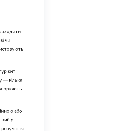
проходити
ві чи
ристовують
турієнт
у — кілька
бговорюють
сійною або
 вибір
 розуміння