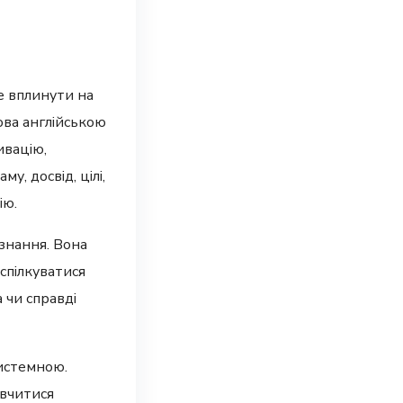
е вплинути на
мова англійською
ивацію,
у, досвід, цілі,
ію.
 знання. Вона
 спілкуватися
 чи справді
системною.
авчитися