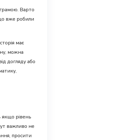
ограмою. Варто
 що вже робили
сторія має
ину, можна
від догляду або
матику,
ь якщо рівень
Тут важливо не
ання, просити