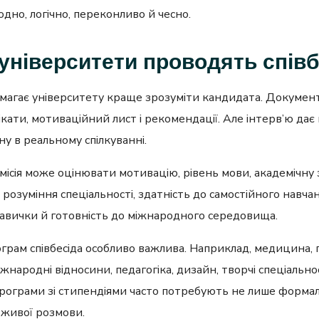
дно, логічно, переконливо й чесно.
університети проводять співб
омагає університету краще зрозуміти кандидата. Докуме
ікати, мотиваційний лист і рекомендації. Але інтерв’ю дає
у в реальному спілкуванні.
ісія може оцінювати мотивацію, рівень мови, академічну з
розуміння спеціальності, здатність до самостійного навчан
навички й готовність до міжнародного середовища.
грам співбесіда особливо важлива. Наприклад, медицина, п
міжнародні відносини, педагогіка, дизайн, творчі спеціальнос
рограми зі стипендіями часто потребують не лише форма
й живої розмови.