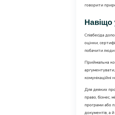
говорити приро
Навіщо 
Співбесіда доп
оцінки, сертиф
побачити людин
Приймальна ком
аргументувати, 
комунікаційні 
Для деяких про
право, бізнес, 
програми або п
документів, а 