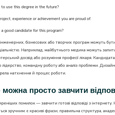
to use this degree in the future?
roject, experience or achievement you are proud of.
a good candidate for this program?
інженерних, бізнесових або творчих програм можуть бути
ціальністю. Наприклад, майбутнього медика можуть запит
терський досвід або розуміння професії лікаря. Кандидата 
 лідерство, командну роботу або аналіз проблеми. Дизай
рела натхнення й процес роботи.
 можна просто завчити відпов
реніших помилок — завчити готові відповіді з інтернету.
ться зручним: є красиві фрази, правильна структура, акаде