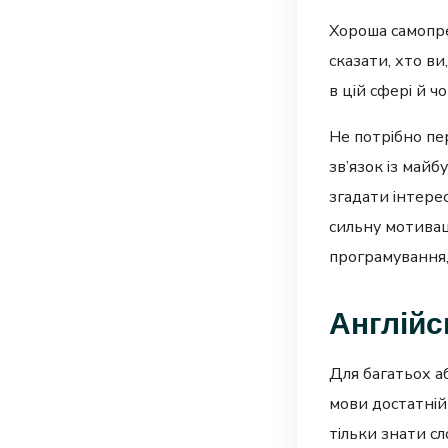
Хороша самопре
сказати, хто ви
в цій сфері й ч
Не потрібно пе
зв’язок із май
згадати інтерес
сильну мотивац
програмування,
Англійс
Для багатьох а
мови достатній
тільки знати с