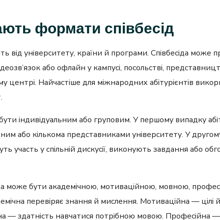
ають формати співбесід
ь від університету, країни й програми. Співбесіда може 
деозв’язок або офлайн у кампусі, посольстві, представницт
у центрі. Найчастіше для міжнародних абітурієнтів вико
.
бути індивідуальним або груповим. У першому випадку абі
одним або кількома представниками університету. У другом
уть участь у спільній дискусії, виконують завдання або о
да може бути академічною, мотиваційною, мовною, профе
емічна перевіряє знання й мислення. Мотиваційна — цілі й
а — здатність навчатися потрібною мовою. Професійна —