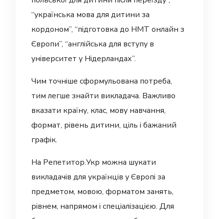
польської для дитини після переїзду”,
“українська мова для дитини за
кордоном”, “підготовка до НМТ онлайн з
Європи”, “англійська для вступу в
університет у Нідерландах”.
Чим точніше сформульована потреба,
тим легше знайти викладача. Важливо
вказати країну, клас, мову навчання,
формат, рівень дитини, ціль і бажаний
графік.
На Репетитор.Укр можна шукати
викладачів для українців у Європі за
предметом, мовою, форматом занять,
рівнем, напрямом і спеціалізацією. Для