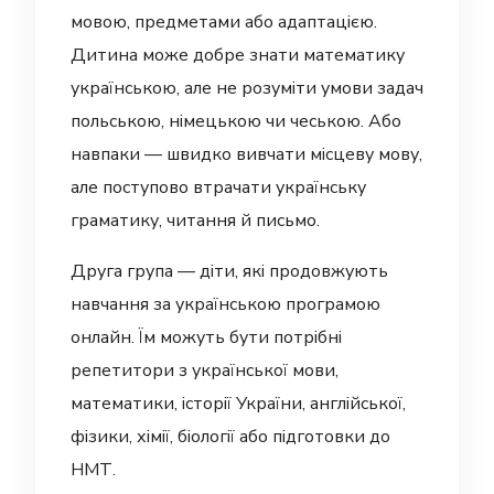
мовою, предметами або адаптацією.
Дитина може добре знати математику
українською, але не розуміти умови задач
польською, німецькою чи чеською. Або
навпаки — швидко вивчати місцеву мову,
але поступово втрачати українську
граматику, читання й письмо.
Друга група — діти, які продовжують
навчання за українською програмою
онлайн. Їм можуть бути потрібні
репетитори з української мови,
математики, історії України, англійської,
фізики, хімії, біології або підготовки до
НМТ.